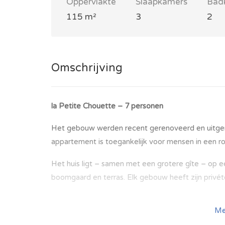
Oppervlakte
Slaapkamers
Bad
115 m²
3
2
Omschrijving
la Petite Chouette – 7 personen
Het gebouw werden recent gerenoveerd en uitgerust
appartement is toegankelijk voor mensen in een rol
Het huis ligt – samen met een grotere gîte – op e
boomgaard en terras. Elk gebouw heeft zijn privét
Me