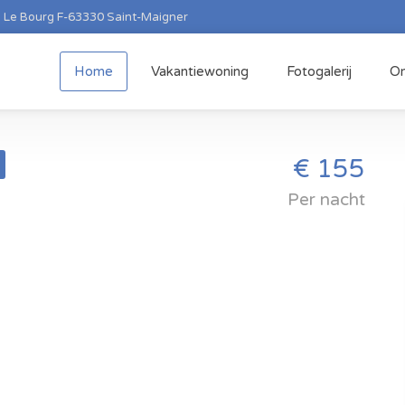
Le Bourg F-63330 Saint-Maigner
Home
Vakantiewoning
Fotogalerij
O
€ 155
Per nacht