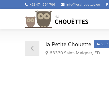
+32 474 584 786
info@leschouettes.eu
la Petite Chouette
Te huur
63330 Saint-Maigner, FR