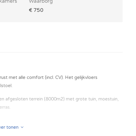
kamers
Waarborg
€ 750
 met alle comfort (incl. CV). Het gelijkvloers
stoel.
en afgesloten terrein (8000m2) met grote tuin, moestuin,
erras.
er tonen